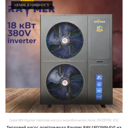
НЕМАЄ В НАЯВНОСТІ
Серія MN Raymer теплові насоси моноблочного типу INVERTER, R32
Тепловий насос повітря-вода Raymer RAY-18D2MN-EVI на