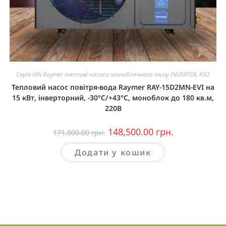
Серія MN Raymer теплові насоси моноблочного типу INVERTER, R32
Тепловий насос повітря-вода Raymer RAY-15D2MN-EVI на
15 кВт, інверторний, -30°C/+43°C, моноблок до 180 кв.м,
220В
148,500.00
грн.
171,000.00
грн.
Додати у кошик