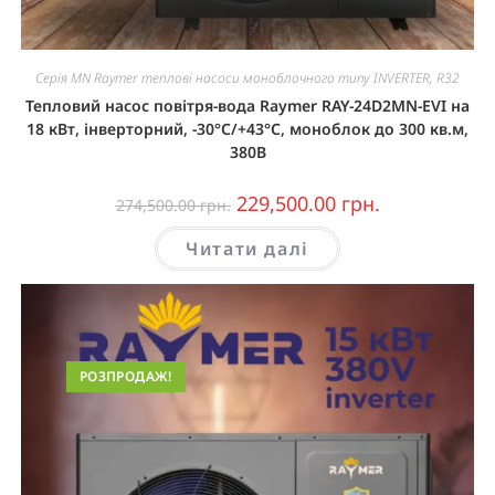
Серія MN Raymer теплові насоси моноблочного типу INVERTER, R32
Тепловий насос повітря-вода Raymer RAY-24D2MN-EVI на
18 кВт, інверторний, -30°C/+43°C, моноблок до 300 кв.м,
380В
229,500.00
грн.
274,500.00
грн.
Читати далі
РОЗПРОДАЖ!