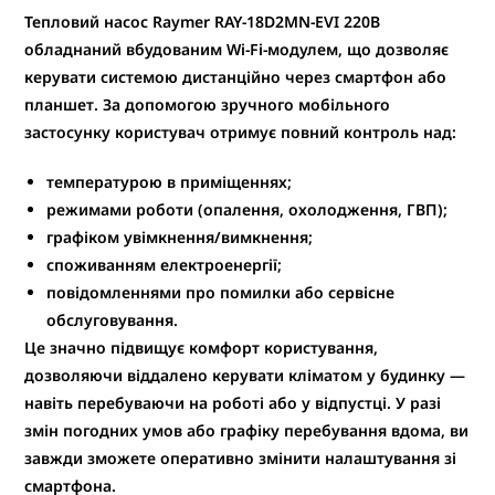
Тепловий насос
Raymer RAY-18D2MN-EVI
220В
обладнаний
вбудованим Wi-Fi-модулем
, що дозволяє
керувати системою дистанційно
через смартфон або
планшет. За допомогою зручного мобільного
застосунку користувач отримує повний контроль над:
температурою в приміщеннях;
режимами роботи (опалення, охолодження, ГВП);
графіком увімкнення/вимкнення;
споживанням електроенергії;
повідомленнями про помилки або сервісне
обслуговування.
Це значно підвищує комфорт користування,
дозволяючи
віддалено керувати кліматом у будинку
—
навіть перебуваючи на роботі або у відпустці. У разі
змін погодних умов або графіку перебування вдома, ви
завжди зможете оперативно змінити налаштування зі
смартфона.