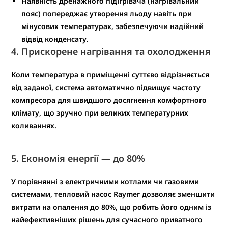
Наявність
дренажного підігрівача
(нагрівальний
пояс) попереджає утворення льоду навіть при
мінусових температурах, забезпечуючи
надійний
відвід конденсату
.
4.
Прискорене нагрівання та охолодження
Коли температура в приміщенні суттєво відрізняється
від заданої, система автоматично підвищує частоту
компресора для
швидшого досягнення комфортного
клімату
, що зручно при великих температурних
коливаннях.
5.
Економія енергії — до 80%
У порівнянні з електричними котлами чи газовими
системами, тепловий насос Raymer дозволяє
зменшити
витрати на опалення до 80%
, що робить його
одним із
найефективніших рішень
для сучасного приватного