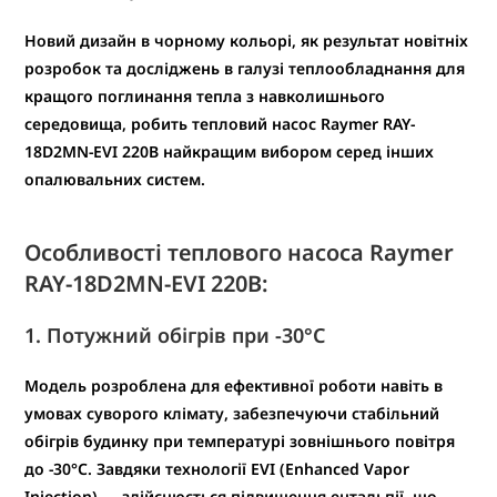
Новий дизайн в чорному кольорі
, як результат новітніх
розробок та досліджень в галузі теплообладнання для
кращого поглинання тепла з навколишнього
середовища, робить тепловий насос
Raymer RAY-
18D2MN-EVI 220В
найкращим вибором серед інших
опалювальних систем.
Особливості теплового насоса Raymer
RAY-18D2MN-EVI 220В:
1. Потужний обігрів при -30°C
Модель розроблена для ефективної роботи навіть в
умовах
суворого клімату
, забезпечуючи стабільний
обігрів будинку при
температурі зовнішнього повітря
до -30°C
. Завдяки технології
EVI (Enhanced Vapor
Injection)
— здійснюється підвищення ентальпії, що