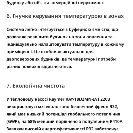
будинку або об’єкта комерційної нерухомості.
6.
Гнучке керування температурою в зонах
Система легко інтегрується з
буферною ємністю
, що
дозволяє
розділити будинок на зони опалення
та
індивідуально налаштовувати температуру в кожному
приміщенні. Це особливо актуально для
двоповерхових будинків
, де температурні потреби
різних поверхів відрізняються.
7. Екологічна чистота
У тепловому насосі
Raymer RAY-18D2MN-EVI 220В
використовується
екологічно безпечний фреон R32
,
який має
низький потенціал глобального потепління
(GWP)
, на 68% менший порівняно з популярним R410A.
Завдяки високій енергоефективності R32 забезпечує