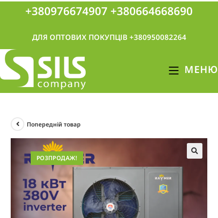
+380976674907
+380664668690
ДЛЯ ОПТОВИХ ПОКУПЦІВ +380950082264
МЕНЮ
Попередній товар
РОЗПРОДАЖ!
🔍