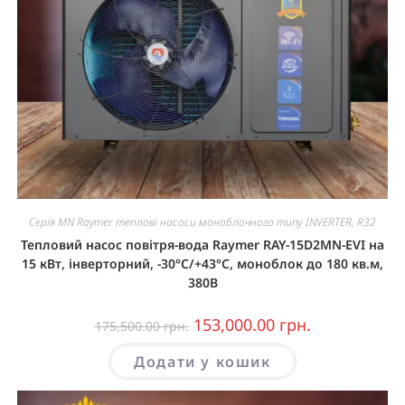
Серія MN Raymer теплові насоси моноблочного типу INVERTER, R32
Тепловий насос повітря-вода Raymer RAY-15D2MN-EVI на
15 кВт, інверторний, -30°C/+43°C, моноблок до 180 кв.м,
380В
153,000.00
грн.
175,500.00
грн.
Додати у кошик