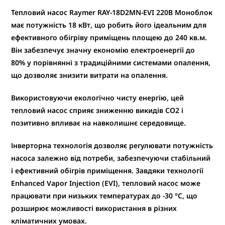
Тепловий насос
Raymer RAY-18D2MN-EVI
220В Моноблок
має потужність
18 кВт
, що робить його ідеальним для
ефективного обігріву приміщень площею
до 240 кв.м
.
Він забезпечує значну
економію електроенергії до
80%
у порівнянні з традиційними системами опалення,
що дозволяє знизити витрати на опалення.
Використовуючи екологічно чисту енергію, цей
тепловий насос
сприяє зниженню викидів CO2
і
позитивно впливає на навколишнє середовище.
Інверторна технологія дозволяє регулювати потужність
насоса залежно від потреби, забезпечуючи стабільний
і ефективний обігрів приміщення. Завдяки технології
Enhanced Vapor Injection (EVI), тепловий насос
може
працювати при низьких температурах до -30 °C
, що
розширює можливості використання в різних
кліматичних умовах.