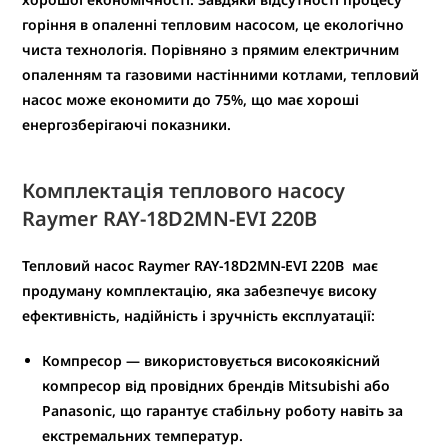
горіння в опаленні тепловим насосом, це екологічно
чиста технологія. Порівняно з прямим електричним
опаленням та газовими настінними котлами, тепловий
насос може економити до 75%, що має хороші
енергозберігаючі показники.
Комплектація теплового насосу
Raymer RAY-18D2MN-EVI
220В
Тепловий насос
Raymer RAY-18D2MN-EVI
220В
має
продуману комплектацію, яка забезпечує
високу
ефективність, надійність і зручність експлуатації
:
Компресор
— використовується високоякісний
компресор від провідних брендів
Mitsubishi
або
Panasonic
, що гарантує стабільну роботу навіть за
екстремальних температур.