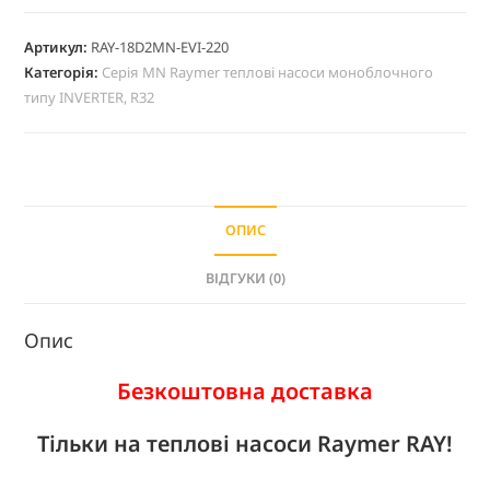
t
e
Артикул:
RAY-18D2MN-EVI-220
Категорія:
Серія MN Raymer теплові насоси моноблочного
r
типу INVERTER, R32
n
a
t
i
v
ОПИС
e
:
ВІДГУКИ (0)
Опис
Безкоштовна доставка
Тільки на теплові насоси Raymer RAY!