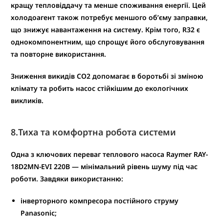
кращу тепловіддачу та менше споживання енергії
. Цей
холодоагент також потребує
меншого об’єму заправки
,
що знижує навантаження на систему. Крім того, R32 є
однокомпонентним
, що спрощує його обслуговування
та повторне використання.
Зниження викидів CO2 допомагає в боротьбі зі зміною
клімату та робить насос стійкішим до екологічних
викликів.
8.
Тиха та комфортна робота системи
Одна з ключових переваг теплового насоса
Raymer RAY-
18D2MN-EVI
220В
—
мінімальний рівень шуму
під час
роботи. Завдяки використанню:
інверторного компресора постійного струму
Panasonic;