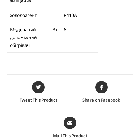
зміщення
холодоагент
R410A
Вбудований
кВт
6
допоміжний
обігрівач
Tweet This Product
Share on Facebook
Mail This Product