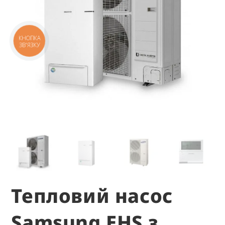
КНОПКА
ЗВ'ЯЗКУ
Тепловий насос
Samsung EHS з