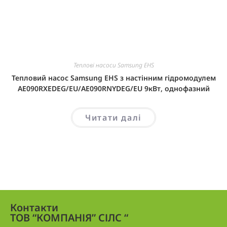
Теплові насоси Samsung EHS
Тепловий насос Samsung EHS з настінним гідромодулем
AE090RXEDEG/EU/AE090RNYDEG/EU 9кВт, однофазний
Читати далі
Контакти
ТОВ “КОМПАНІЯ” СІЛС “