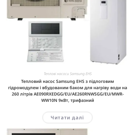
Теплові насоси Samsung EHS
Тепловий насос Samsung EHS з підлоговим
гідромодулем і вбудованим баком для нагріву води на
260 літрів AE090RXEDGG/EU/AE260RNWSGG/EU/MWR-
WW10N 9кВт, трифазний
Читати далі