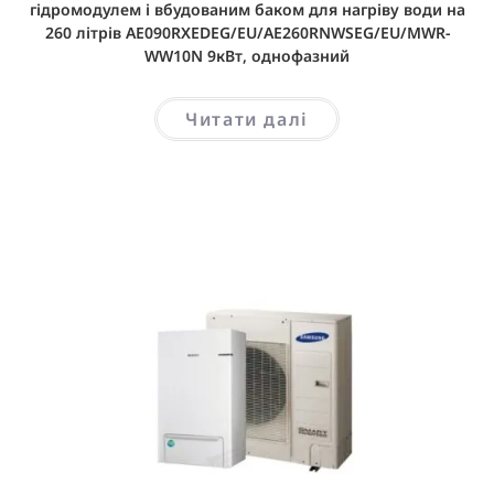
гідромодулем і вбудованим баком для нагріву води на
260 літрів AE090RXEDEG/EU/AE260RNWSEG/EU/MWR-
WW10N 9кВт, однофазний
Читати далі