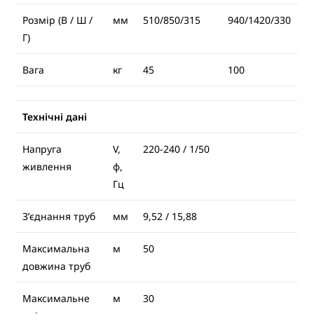
Розмір (В / Ш /
мм
510/850/315
940/1420/330
Г)
Вага
кг
45
100
Технічні дані
Напруга
V,
220-240 / 1/50
живлення
φ,
Гц
З’єднання труб
мм
9,52 / 15,88
Максимальна
м
50
довжина труб
Максимальне
м
30