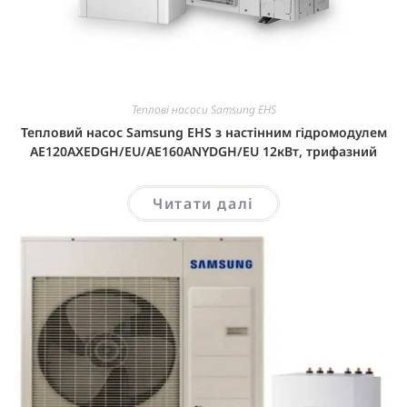
Теплові насоси Samsung EHS
Тепловий насос Samsung EHS з настінним гідромодулем
AE120AXEDGH/EU/AE160ANYDGH/EU 12кВт, трифазний
Читати далі