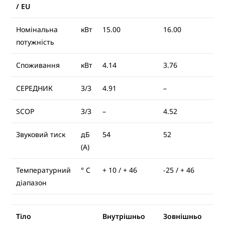
/ EU
Номінальна
кВт
15.00
16.00
потужність
Споживання
кВт
4.14
3.76
СЕРЕДНИК
З/З
4.91
–
SCOP
З/З
–
4.52
Звуковий тиск
дБ
54
52
(А)
Температурний
° С
+ 10 / + 46
-25 / + 46
діапазон
Тіло
Внутрішньо
Зовнішньо