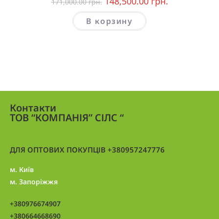
148,500.00
грн.
171,000.00
грн.
В корзину
Контакти
ТОВ “КОМПАНІЯ” СІЛС “
ДЛЯ ОПТОВИХ ПОКУПЦІВ +380957247776
м. Київ
м. Запоріжжя
+380976674907
+380664668690