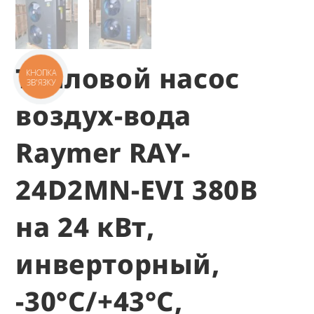
Тепловой насос
воздух-вода
Raymer RAY-
24D2MN-EVI 380В
на 24 кВт,
инверторный,
-30°C/+43°C,