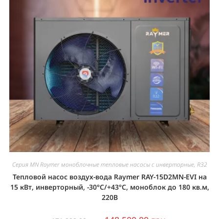
Серия MN Raymer моноблочные тепловые насосы с инверторные, R32
Тепловой насос воздух-вода Raymer RAY-15D2MN-EVI на
15 кВт, инверторный, -30°C/+43°C, моноблок до 180 кв.м,
220В