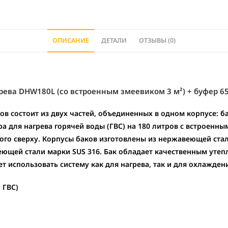
a
t
i
ОПИСАНИЕ
ДЕТАЛИ
ОТЗЫВЫ (0)
v
e
:
грева DHW180L (со встроенным змеевиком 3 м²) + буфер 6
ов состоит из двух частей, объединенных в одном корпусе: б
ра для нагрева горячей воды (ГВС) на 180 литров с встроенн
го сверху. Корпусы баков изготовлены из нержавеющей стал
еющей стали марки SUS 316. Бак обладает качественным утеп
т использовать систему как для нагрева, так и для охлажден
 ГВС)