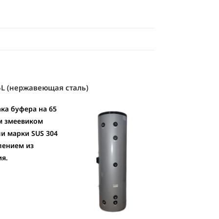
5L (нержавеющая сталь)
ака буфера на 65
ым змеевиком
и марки SUS 304
лением из
ия.