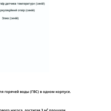
я горячей воды (ГВС) в одном корпусе.
ого насоса, достигая 3 м² площади.