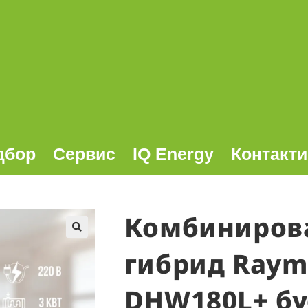
дбор
Сервис
IQ Energy
Контакти
Комбиниров
🔍
гибрид Rayme
DHW180L+ бу