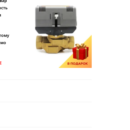
овар
ость
и
этому
ямо
Е