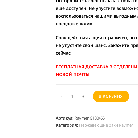
Поторопитесь сделать заказ, пока т
еще доступен! Не упустите возможн
воспользоваться нашими выгодным
предложениями.
Срок действия акции ограничен, по
не упустите свой шанс. Закажите пр
сейчас!
БЕСПЛАТНАЯ ДОСТАВКА В ОТДЕЛЕНИ
НОВОЙ ПОЧТЫ
A
-
+
В КОРЗИНУ
l
t
e
Артикул:
Raymer G180/65
Категория:
Нержавеющие баки Raymer
r
n