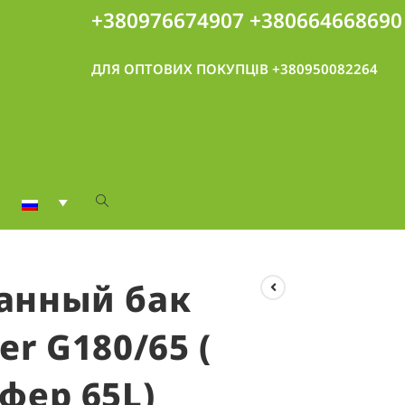
+380976674907
+380664668690
ДЛЯ ОПТОВИХ ПОКУПЦІВ +380950082264
анный бак
r G180/65 (
фер 65L)