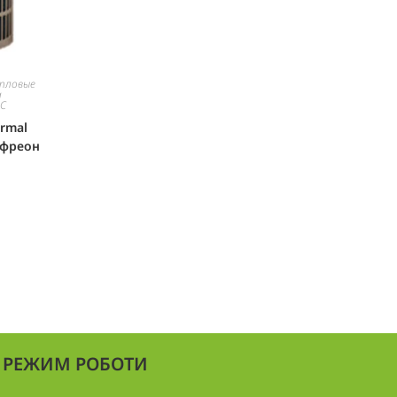
епловые
а
ВС
rmal
 фреон
РЕЖИМ РОБОТИ