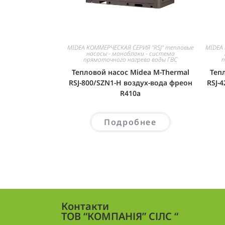
MIDEA КОММЕРЧЕСКАЯ СЕРИЯ "RSJ" тепловые
MIDEA 
насосы - моноблоки - система
прямоточного нагрева воды ГВС
п
Тепловой насос Midea M-Thermal
Теп
RSJ-800/SZN1-H воздух-вода фреон
RSJ-
R410а
Подробнее
Контакти
ТОВ “КОМПАНІЯ” СІЛС “