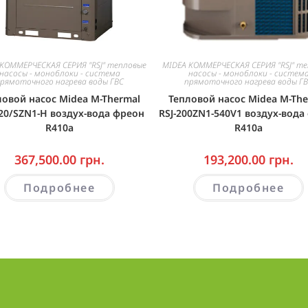
КОММЕРЧЕСКАЯ СЕРИЯ "RSJ" тепловые
MIDEA КОММЕРЧЕСКАЯ СЕРИЯ "RSJ" т
насосы - моноблоки - система
насосы - моноблоки - систем
рямоточного нагрева воды ГВС
прямоточного нагрева воды Г
ловой насос Midea M-Thermal
Тепловой насос Midea M-The
420/SZN1-H воздух-вода фреон
RSJ-200ZN1-540V1 воздух-вода
R410а
R410а
367,500.00
грн.
193,200.00
грн.
Подробнее
Подробнее