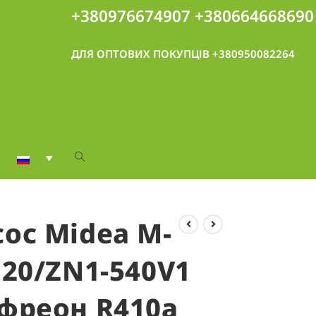
+380976674907
+380664668690
ДЛЯ ОПТОВИХ ПОКУПЦІВ +380950082264
ос Midea M-
120/ZN1-540V1
 фреон R410а