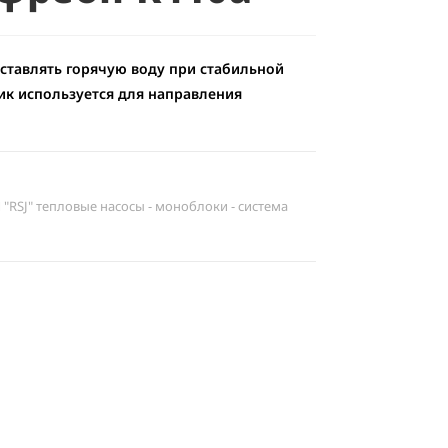
ставлять горячую воду при стабильной
к используется для направления
SJ" тепловые насосы - моноблоки - система