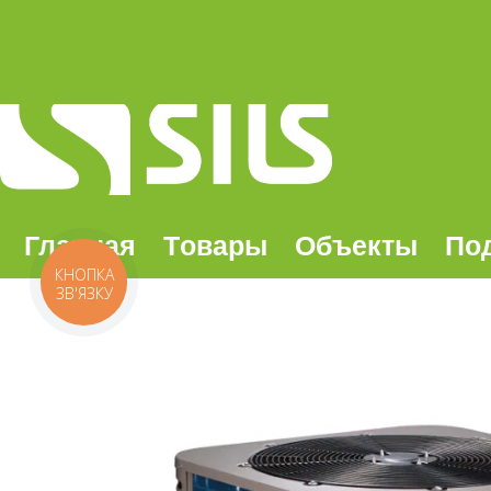
Главная
Tовары
Oбъекты
По
КНОПКА
ЗВ'ЯЗКУ