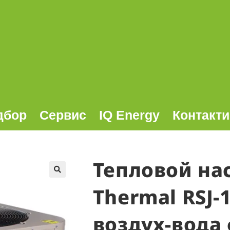
дбор
Сервис
IQ Energy
Контакти
Тепловой нас
🔍
Thermal RSJ-
воздух-вода