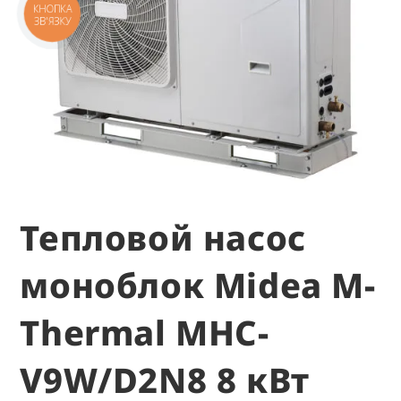
КНОПКА
ЗВ'ЯЗКУ
Тепловой насос
моноблок Midea M-
Thermal MHC-
V9W/D2N8 8 кВт