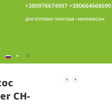
+380976674907
+380664668690
ДЛЯ ОПТОВИХ ПОКУПЦІВ +380950082264
сос
er CH-