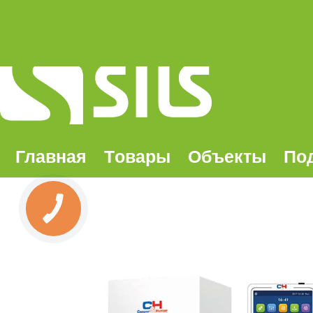
Главная
Tовары
Oбъекты
По
КНОПКА
ЗВ'ЯЗКУ