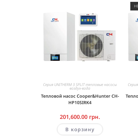
Н
Серия UNITHERM 3 SPLIT тепловые насосы
Серия
воздух-вода
Тепловой насос Cooper&Hunter CH-
Тепло
HP10SIRK4
201,600.00
грн.
В корзину