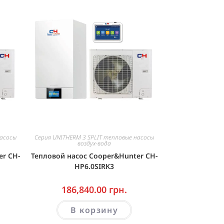
насосы
Серия UNITHERM 3 SPLIT тепловые насосы
воздух-вода
er CH-
Тепловой насос Cooper&Hunter CH-
HP6.0SIRK3
186,840.00
грн.
В корзину