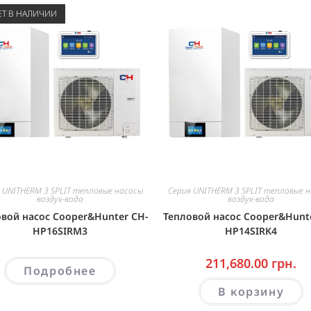
ЕТ В НАЛИЧИИ
 UNITHERM 3 SPLIT тепловые насосы
Серия UNITHERM 3 SPLIT тепловые 
воздух-вода
воздух-вода
вой насос Cooper&Hunter CH-
Тепловой насос Cooper&Hunt
HP16SIRM3
HP14SIRK4
211,680.00
грн.
Подробнее
В корзину