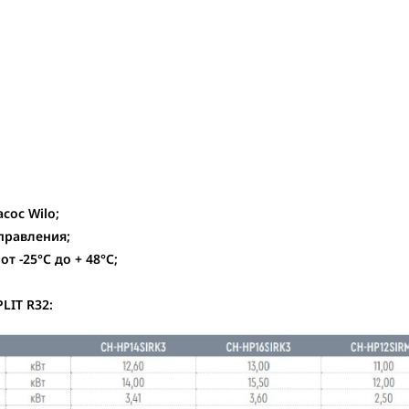
ос Wilo;
правления;
 -25°С до + 48°С;
LIT R32: