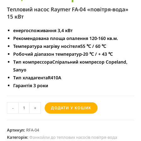
Тепловий насос Raymer FA-04 «повітря-вода»
15 кВт
енергоспоживання
3,4 кВт
Рекомендована площа опалення
120-160 кв.м.
Температура нагріву носітеля
55 ℃ / 60 ℃
Робочий діапазон температур
-20 ℃ / + 43 ℃
Тип компрессораСпіральний компресор
Copeland,
Sanyo
Тип хладагента
R410A
Гарантія
3 роки
A
-
+
ДОДАТИ У КОШИК
l
t
e
Артикул:
RFA-04
Категорія:
Фанкойли до теплових насосів повітря-вода
r