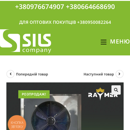
+380976674907
+380664668690
ДЛЯ ОПТОВИХ ПОКУПЦІВ +380950082264
МЕНЮ
Попередній товар
Наступний товар
РОЗПРОДАЖ!
🔍
КНОПКА
ЗВ'ЯЗКУ