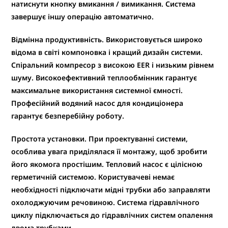
натиснути кнопку вмикання / вимикання. Система
завершує іншу операцію автоматично.
Відмінна продуктивність
. Використовується широко
відома в світі компоновка і кращий дизайн системи.
Спіральний компресор з високою EER і низьким рівнем
шуму. Високоефективний теплообмінник гарантує
максимальне використання системної ємності.
Професійний водяний насос для кондиціонера
гарантує безперебійну роботу.
Простота установки.
При проектуванні системи,
особлива увага приділялася її монтажу, щоб зробити
його якомога простішим. Тепловий насос є цілісною
герметичній системою. Користувачеві немає
необхідності підключати мідні трубки або заправляти
охолоджуючим речовиною. Система гідравлічного
циклу підключається до гідравлічних систем опалення
двома трубками