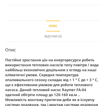
n
a
t
i
ОПИС
v
e
ВІДГУКИ (0)
:
Опис
Постійне зростання цін на енергоресурси робить
використання теплових насосів типу повітря / вода
найбільш економічно доцільним з огляду на наші
кліматичні умови. Середня температура
опалювального сезону складає від + 1 ° C до + 3 ° C,
що є ефективним умовою для роботи теплового
насоса. Даний тепловий насос Raymer FA-04
здатний обігріти площу до 120-160 кв.м ..
Можливість монтажу протягом доби як в існуючу
систему опалення, так і монтаж системи опалення