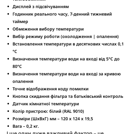
Дисплей з підсвічуванням
Годинник реального часу, 7-денний тижневий
таймер
Обмеження вибору температури
Вибір режиму роботи (охолодження | опалення)
Встановлення температури в десяткових числах 0,1
°C
Визначення температури води на вході від 5°С до
80°С
Визначення температури води на вході за кривою
опалення
Точне відображення коду помилки
Кнопка скидання фільтра та батьківський контроль
Датчик кімнатної температури
Колір пристрою: білий (RAL 9010)
Розміри (ШxВxГ) мм – 120 x 124 x 19,5
Вага – 0,2 кг.
І ще один дуже важливий фактор – це