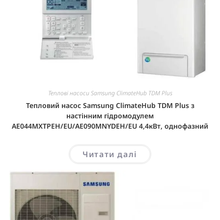
Теплові насоси Samsung ClimateHub TDM Plus
Тепловий насос Samsung ClimateHub TDM Plus з
настінним гідромодулем
AE044MXTPEH/EU/AE090MNYDEH/EU 4,4кВт, однофазний
Читати далі