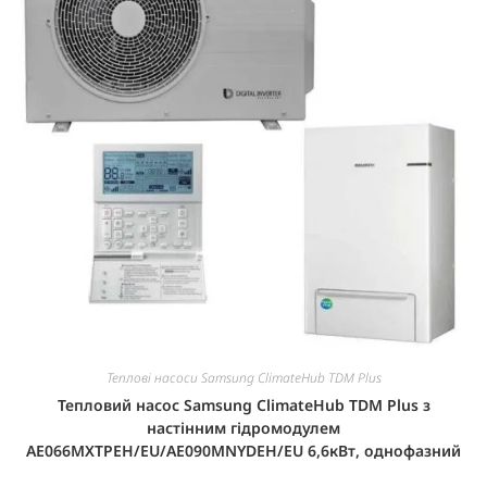
Теплові насоси Samsung ClimateHub TDM Plus
Тепловий насос Samsung ClimateHub TDM Plus з
настінним гідромодулем
AE066MXTPEH/EU/AE090MNYDEH/EU 6,6кВт, однофазний