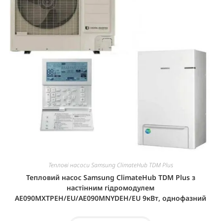
Теплові насоси Samsung ClimateHub TDM Plus
Тепловий насос Samsung ClimateHub TDM Plus з
настінним гідромодулем
AE090MXTPEH/EU/AE090MNYDEH/EU 9кВт, однофазний