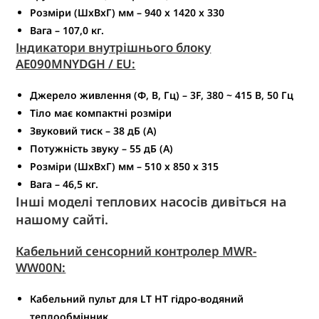
Розміри (ШxВxГ) мм – 940 x 1420 x 330
Вага – 107,0 кг.
Індикатори внутрішнього блоку
AE090MNYDGH / EU:
Джерело живлення (Φ, В, Гц) – 3F, 380 ~ 415 В, 50 Гц
Тіло має компактні розміри
Звуковий тиск – 38 дБ (А)
Потужність звуку – 55 дБ (А)
Розміри (ШxВxГ) мм – 510 x 850 x 315
Вага – 46,5 кг.
Інші моделі теплових насосів дивіться на
нашому сайті.
Кабельний сенсорний контролер MWR-
WW00N:
Кабельний пульт для LT HT гідро-водяний
теплообмінник