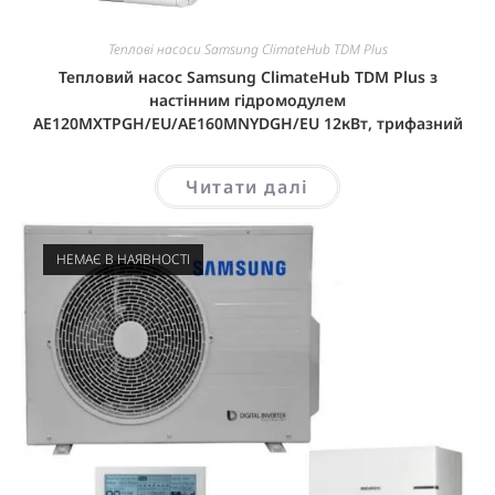
Теплові насоси Samsung ClimateHub TDM Plus
Тепловий насос Samsung ClimateHub TDM Plus з
настінним гідромодулем
AE120MXTPGH/EU/AE160MNYDGH/EU 12кВт, трифазний
Читати далі
НЕМАЄ В НАЯВНОСТІ