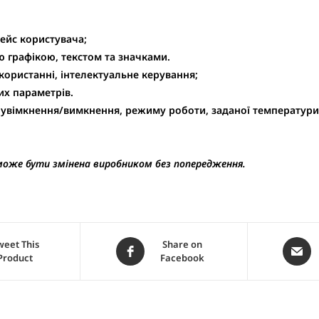
фейс користувача;
 графікою, текстом та значками.
икористанні, інтелектуальне керування;
их параметрів.
в увімкнення/вимкнення, режиму роботи, заданої температури
оже бути змінена виробником без попередження.
weet This
Share on
Product
Facebook