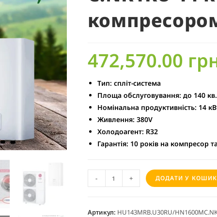
компресоро
472,570.00
грн
Тип:
спліт-система
Площа обслуговування:
до 140 кв.
Номінальна продуктивність:
14 кВ
Живлення:
380V
Холодоагент:
R32
Гарантія:
10 років на компресор т
-
+
ДОДАТИ У КОШИ
Артикул:
HU143MRB.U30RU/HN1600MC.N