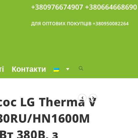
+380976674907
+380664668690
ДЛЯ ОПТОВИХ ПОКУПЦІВ +380950082264
ті
Контакти
сос LG Therma V
30RU/HN1600M
Вт 380В, з