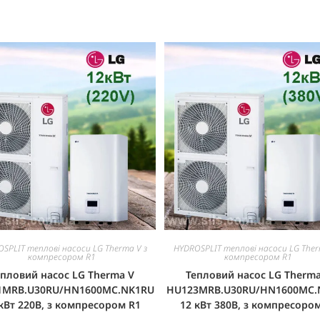
SPLIT теплові насоси LG Therma V з
HYDROSPLIT теплові насоси LG Ther
компресором R1
компресором R1
епловий насос LG Therma V
Тепловий насос LG Therma
1MRB.U30RU/HN1600MC.NK1RU
HU123MRB.U30RU/HN1600MC.
кВт 220В, з компресором R1
12 кВт 380В, з компресоро