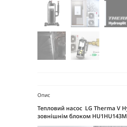
Опис
Тепловий насос LG Therma V H
зовнішнім блоком HU1HU143M