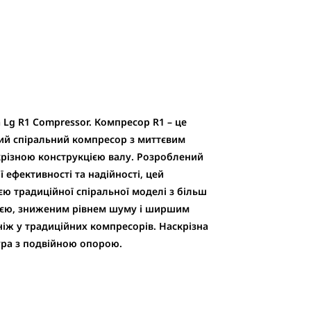
Lg R1 Compressor.
Компресор R1 – це
ний спіральний компресор з миттєвим
крізною конструкцією валу. Розроблений
 ефективності та надійності, цей
ю традиційної спіральної моделі з більш
ією, зниженим рівнем шуму і ширшим
іж у традиційних компресорів. Наскрізна
ура з подвійною опорою.