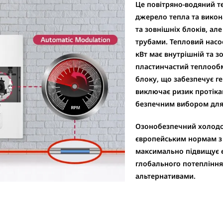
Це повітряно-водяний т
джерело тепла та викон
та зовнішніх блоків, ал
трубами. Тепловий насо
кВт
має внутрішній та з
пластинчастий теплооб
блоку, що забезпечує г
виключає ризик протікан
безпечним вибором для
Озонобезпечний холодо
європейським нормам з 
максимально підвищує е
глобального потепління
альтернативами.