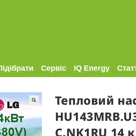
Підібрати
Сервіс
IQ Energy
Стат
Тепловий на
🔍
HU143MRB.U
C.NK1RU 14 к