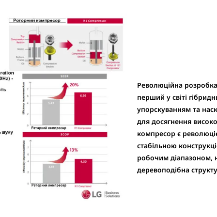
Революційна розробка 
перший у світі гібрид
упорскуванням та нас
для досягнення високої
компресор є революціє
стабільною конструкц
робочим діапазоном, н
деревоподібна структ