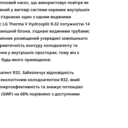
епловий насос, що використовує повітря як
аний у вигляді системи окремих внутрішніх
е з’єднаних один з одним водяними
с LG Therma V
Hydrosplit
R-32
потужністю 14
овнішній блоки, з’єднані водяними трубами;
мінник розміщений усередині зовнішнього
ерметичність контуру холодоагенту та
ня у внутрішніх просторах; тому він є
 будь-якого приміщення.
агент R32
. Забезпечує відповідність
екологічним холодоагентом R32, який
нергоефективність та знижує потенціал
 (GWP) на 68% порівняно з доступними