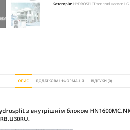
Категорія:
HYDROSPLIT теплові насоси LG
ОПИС
ДОДАТКОВА ІНФОРМАЦІЯ
ВІДГУКИ (0)
ydrosplit з внутрішнім блоком HN1600MC.N
RB.U30RU.