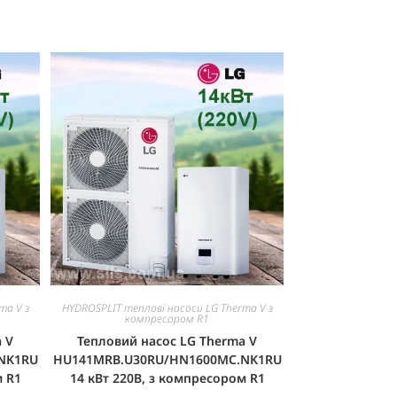
ma V з
HYDROSPLIT теплові насоси LG Therma V з
компресором R1
 V
Тепловий насос LG Therma V
NK1RU
HU141MRB.U30RU/HN1600MC.NK1RU
м R1
14 кВт 220В, з компресором R1