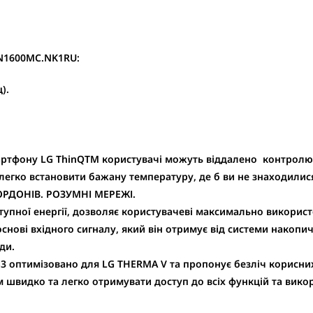
N1600MC.NK1RU:
).
ртфону LG ThinQTM користувачі можуть віддалено контролюва
егко встановити бажану температуру, де б ви не знаходилися
КОРДОНІВ. РОЗУМНІ МЕРЕЖІ.
тупної енергії, дозволяє користувачеві максимально використ
снові вхідного сигналу, який він отримує від системи накопич
ди.
S3
оптимізовано для LG THERMA V та пропонує безліч корисних 
 швидко та легко отримувати доступ до всіх функцій та викор