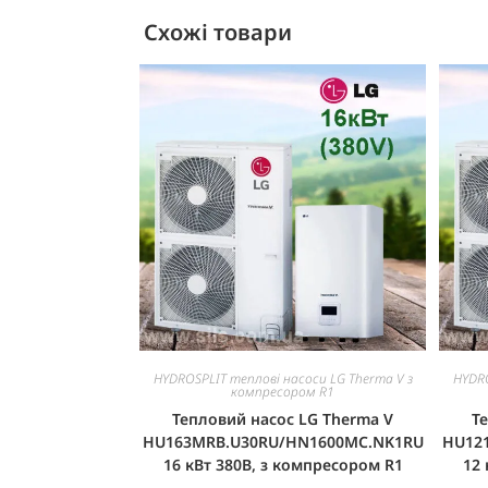
Схожі товари
HYDROSPLIT теплові насоси LG Therma V з
HYDRO
компресором R1
Тепловий насос LG Therma V
Т
HU163MRB.U30RU/HN1600MC.NK1RU
HU12
16 кВт 380В, з компресором R1
12 