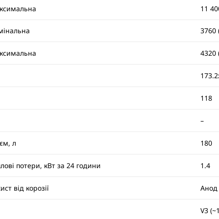
ксимальна
11 400
мінальна
3760 (
ксимальна
4320 (
173.2
118
–
єм, л
180
лові потери, кВт за 24 години
1.4
ист від корозії
Анод
V3 (~