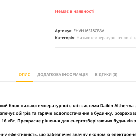
Немає в наявності
Артикул:
EHVH16S18CB3V
Категорія:
Низькотемпературні теплові н
ОПИС
ДОДАТКОВА ІНФОРМАЦІЯ
ВІДГУКИ (0)
вий блок низькотемпературної спліт системи Daikin Altherma
безпечує обігрів та гаряче водопостачання в будинку, розрах
 16 кВт. Прекрасне рішення для енергозберігаючих будинків 
у ефективність, що забезпечує значну економію електроенер