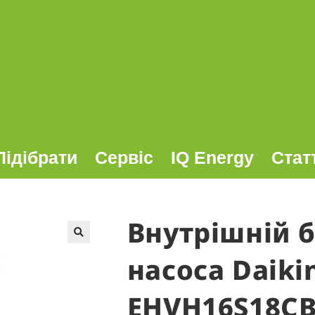
Підібрати
Сервіс
IQ Energy
Стат
Внутрішній 
🔍
насоса Daikin
EHVH16S18CB