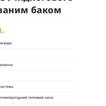
ованим баком
.
ря-вода
палення
-система
отемпературний тепловий насос