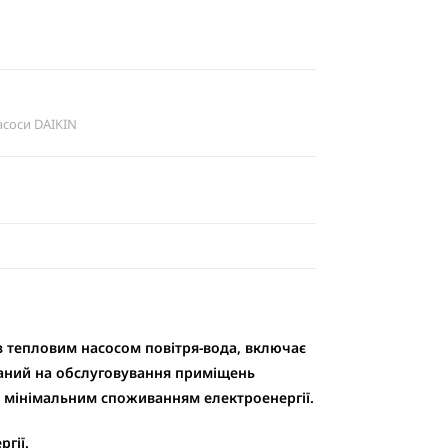
асоси DAIKIN
 з тепловим насосом повітря-вода, включає
ований на обслуговування приміщень
з мінімальним споживанням електроенергії.
гії.