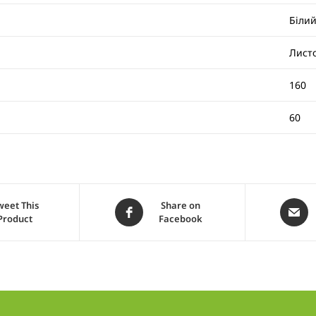
Біли
Лист
160
60
weet This
Share on
Product
Facebook