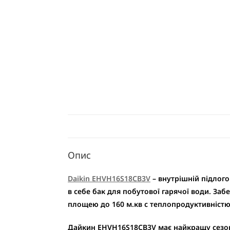
Опис
Daikin EHVH16S18CB3V
– внутрішній підлого
в себе бак для побутової гарячої води. За
площею до 160 м.кв c теплопродуктивністю
Дайкин EHVH16S18CB3V має найкращу сезонн