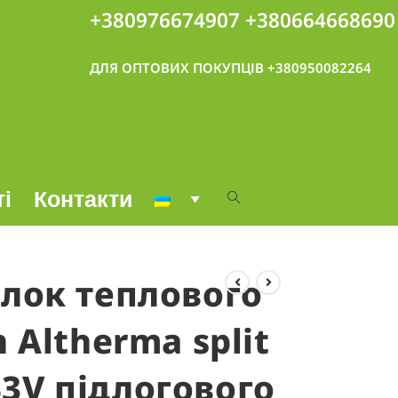
+380976674907
+380664668690
ДЛЯ ОПТОВИХ ПОКУПЦІВ +380950082264
ті
Контакти
блок теплового
 Altherma split
3V підлогового