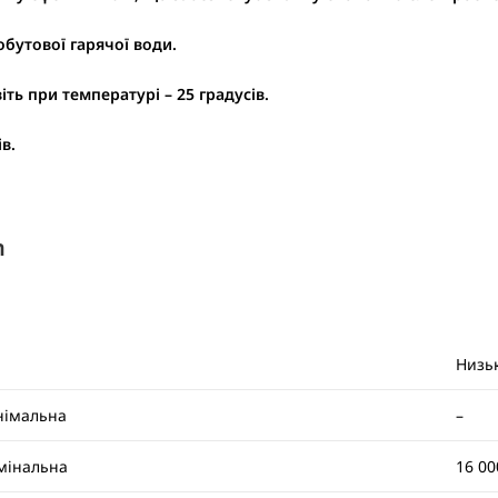
бутової гарячої води.
ть при температурі – 25 градусів.
в.
n
Низь
німальна
–
мінальна
16 000