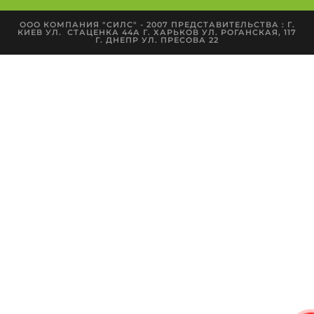
ООО КОМПАНИЯ "СИЛС" - 2007 ПРЕДСТАВИТЕЛЬСТВА : Г.
КИЕВ УЛ. СТАЦЕНКА 44А Г. ХАРЬКОВ УЛ. РОГАНСКАЯ, 117
Г. ДНЕПР УЛ. ПРЕСОВА 22