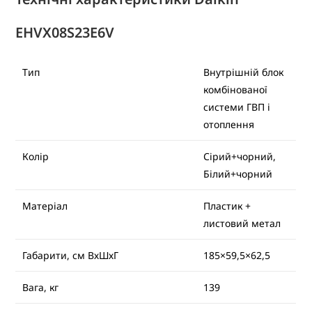
EHVX08S23E6V
Тип
Внутрішній блок
комбінованої
системи ГВП і
отоплення
Колір
Сірий+чорний,
Білий+чорний
Матеріал
Пластик +
листовий метал
Габарити, см ВхШхГ
185×59,5×62,5
Вага, кг
139