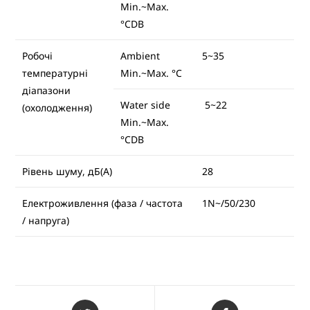
Min.~Max.
°CDB
Робочі
Ambient
5~35
температурні
Min.~Max. °C
діапазони
Water side
5~22
(охолодження)
Min.~Max.
°CDB
Рівень шуму, дБ(А)
28
Електроживлення (фаза / частота
1N~/50/230
/ напруга)