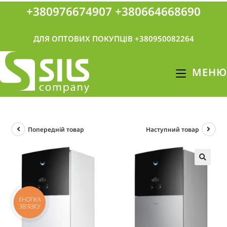
+380976674907
+380664668690
ДЛЯ ОПТОВИХ ПОКУПЦІВ +380950082264
МЕНЮ
Попередній товар
Наступний товар
🔍
КНОПКА
ЗВ'ЯЗКУ