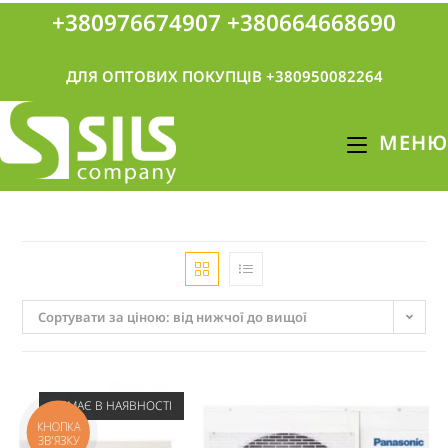
+380976674907
+380664668690
ДЛЯ ОПТОВИХ ПОКУПЦІВ +380950082264
МЕНЮ
Сортувати за ціною: від нижчої до вищої
НЕМАЄ В НАЯВНОСТІ
КНОПКА
ЗВ'ЯЗКУ