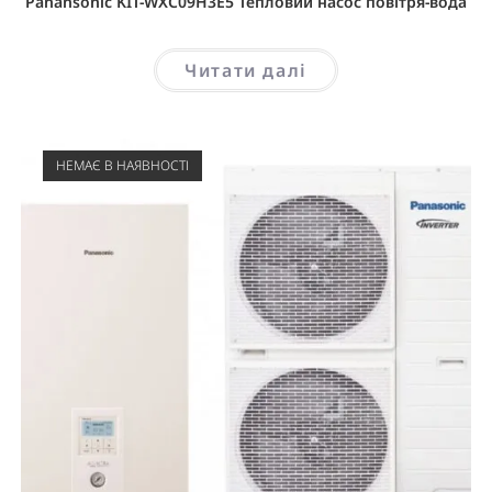
Panansonic KIT-WXC09H3E5 Тепловий насос повітря-вода
Читати далі
НЕМАЄ В НАЯВНОСТІ