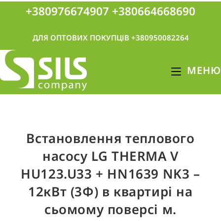
+380976674907
+380664668690
ДЛЯ ОПТОВИХ ПОКУПЦІВ +380950082264
МЕНЮ
Встановлення теплового
насосу LG THERMA V
HU123.U33 + HN1639 NK3 –
12кВт (3Ф) в квартирі на
сьомому поверсі м.