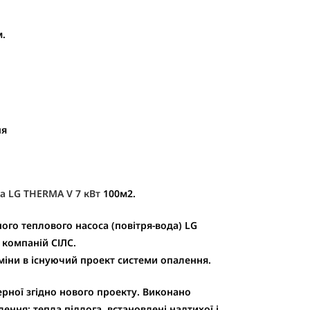
м.
ня
а LG THERMA V 7 кВт
100м2.
ного теплового насоса (повітря-вода) LG
 компаній СІЛС.
зміни в існуючий проект системи опалення.
ної згідно нового проекту. Виконано
ення: тепла підлога, встановлені надтихої і