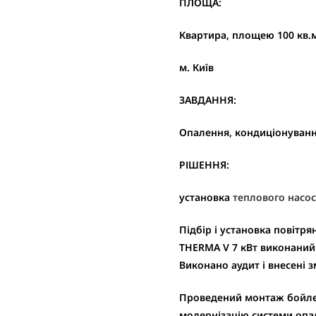
ПЛОЩА:
Квартира, площею 100 кв.
м. Київ
ЗАВДАННЯ:
Опалення, кондиціонуван
РІШЕННЯ:
установка
теплового насос
Підбір і установка повітря
THERMA V 7 кВт виконаний
Виконано аудит і внесені 
Проведений монтаж бойлер
модернізацію системи опал