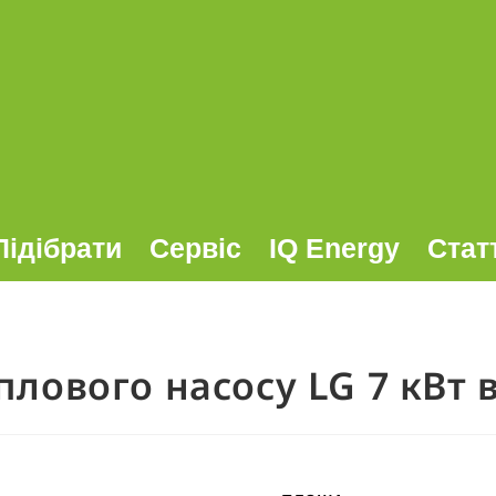
Підібрати
Сервіс
IQ Energy
Стат
лового насосу LG 7 кВт в