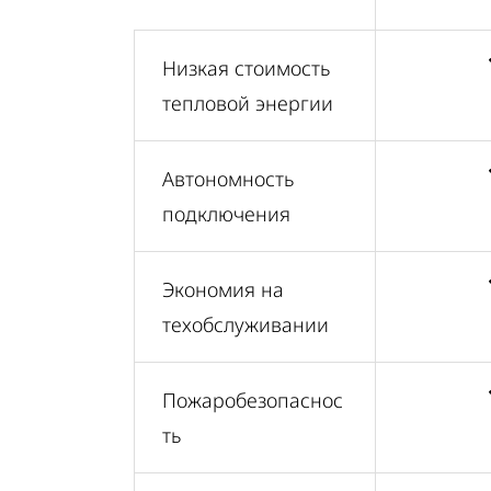
Hизкая стоимость
тепловой энергии
Автономность
подключения
Экономия на
техобслуживании
Пожаробезопаснос
ть