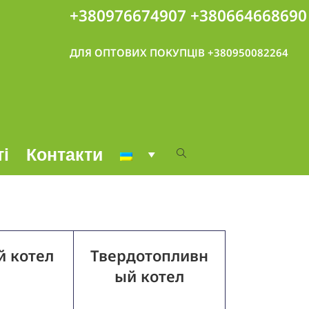
+380976674907
+380664668690
ДЛЯ ОПТОВИХ ПОКУПЦІВ +380950082264
ті
Контакти
й котел
Твердотопливн
ый котел