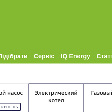
Підібрати
Сервіс
IQ Energy
Стат
ой насос
Электрический
Газовы
котел
 К ВЫБОРУ