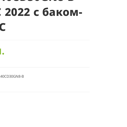
 2022 с баком-
С
.
240CD30GN8-B