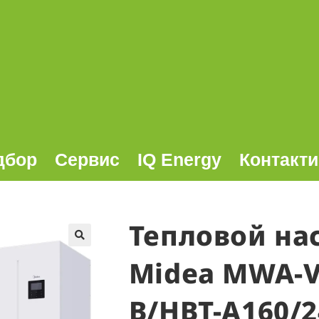
дбор
Сервис
IQ Energy
Контакти
Тепловой на
🔍
Midea MWA-
B/HBT-A160/