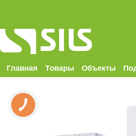
Главная
Tовары
Oбъекты
По
КНОПКА
ЗВ'ЯЗКУ