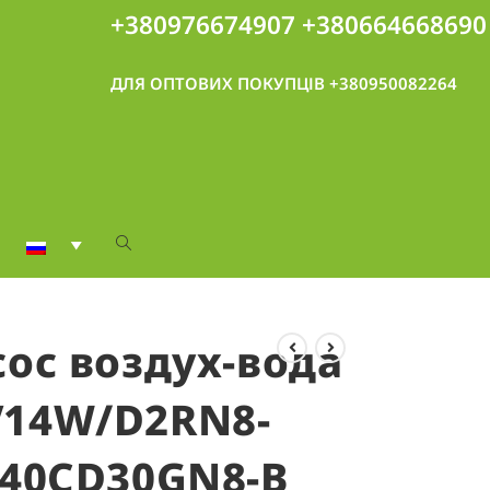
+380976674907
+380664668690
ДЛЯ ОПТОВИХ ПОКУПЦІВ +380950082264
сос воздух-вода
V14W/D2RN8-
240CD30GN8-B