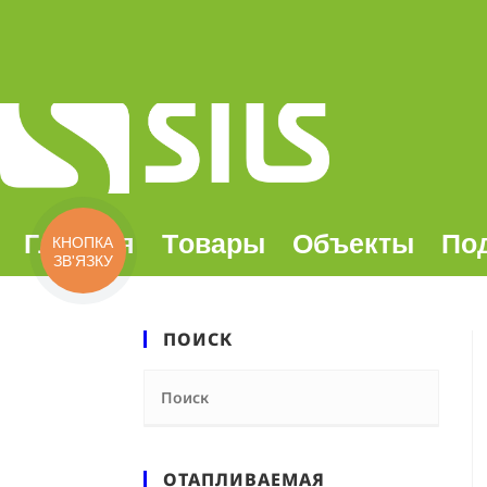
Главная
Tовары
Oбъекты
По
КНОПКА
ЗВ'ЯЗКУ
ПОИСК
ОТАПЛИВАЕМАЯ