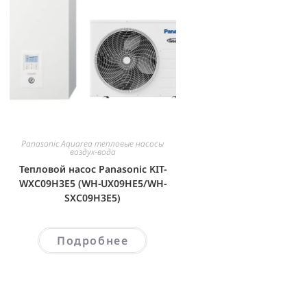
Panasonic Aquarea тепловые насосы
воздух-вода
Тепловой насос Panasonic KIT-
WXC09H3E5 (WH-UX09HE5/WH-
SXC09H3E5)
Подробнее