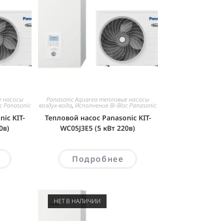
е насосы
Panasonic Aquarea тепловые насосы
c Panasonic
воздух-вода
,
Исполнение Bi-Bloc Panasonic
ic KIT-
Тепловой насос Panasonic KIT-
0в)
WC05J3E5 (5 кВт 220в)
Подробнее
НЕТ В НАЛИЧИИ