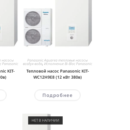
е насосы
Panasonic Aquarea тепловые насосы
c Panasonic
воздух-вода
,
Исполнение Bi-Bloc Panasonic
ic KIT-
Тепловой насос Panasonic KIT-
0в)
WC12H9E8 (12 кВт 380в)
Подробнее
НЕТ В НАЛИЧИИ