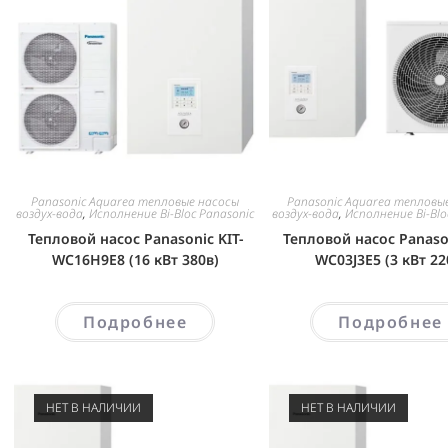
Panasonic Aquarea тепловые насосы
Panasonic Aquarea тепловы
воздух-вода
,
Исполнение Bi-Bloc Panasonic
воздух-вода
,
Исполнение Bi-Blo
Тепловой насос Panasonic KIT-
Тепловой насос Panason
WC16H9E8 (16 кВт 380в)
WC03J3E5 (3 кВт 22
Подробнее
Подробнее
НЕТ В НАЛИЧИИ
НЕТ В НАЛИЧИИ