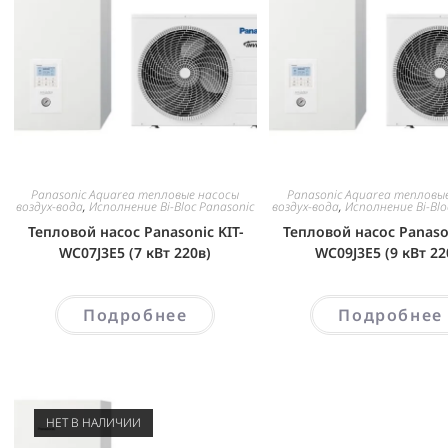
Panasonic Aquarea тепловые насосы
Panasonic Aquarea тепловы
воздух-вода
,
Исполнение Bi-Bloc Panasonic
воздух-вода
,
Исполнение Bi-Blo
Тепловой насос Panasonic KIT-
Тепловой насос Panason
WC07J3E5 (7 кВт 220в)
WC09J3E5 (9 кВт 22
Подробнее
Подробнее
НЕТ В НАЛИЧИИ