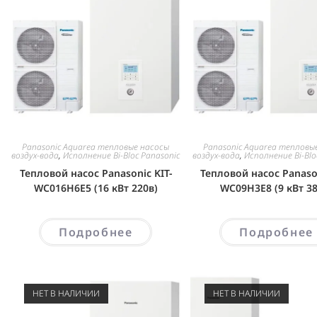
Panasonic Aquarea тепловые насосы
Panasonic Aquarea тепловы
воздух-вода
,
Исполнение Bi-Bloc Panasonic
воздух-вода
,
Исполнение Bi-Blo
Тепловой насос Panasonic KIT-
Тепловой насос Panason
WC016H6E5 (16 кВт 220в)
WC09H3E8 (9 кВт 38
Подробнее
Подробнее
НЕТ В НАЛИЧИИ
НЕТ В НАЛИЧИИ