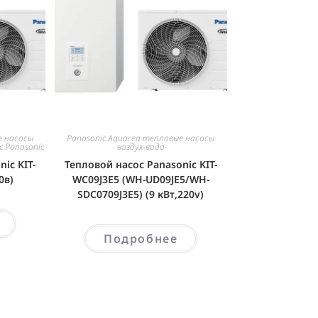
е насосы
Panasonic Aquarea тепловые насосы
c Panasonic
воздух-вода
ic KIT-
Тепловой насос Panasonic KIT-
0в)
WC09J3E5 (WH-UD09JE5/WH-
SDC0709J3E5) (9 кВт,220v)
Подробнее