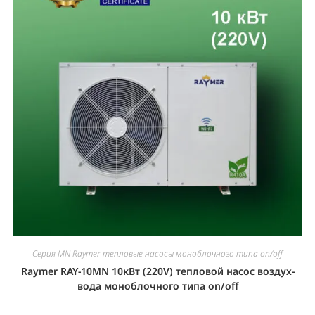
Серия MN Raymer тепловые насосы моноблочного типа on/off
Raymer RAY-10MN 10кВт (220V) тепловой насос воздух-
вода моноблочного типа on/off