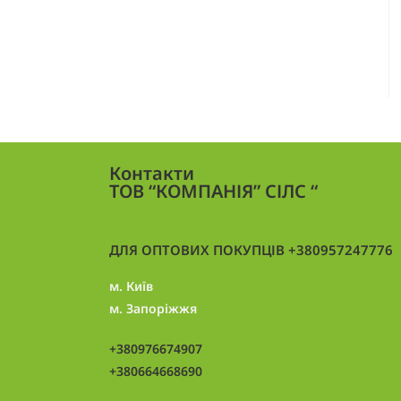
Контакти
ТОВ “КОМПАНІЯ” СІЛС “
ДЛЯ ОПТОВИХ ПОКУПЦІВ +380957247776
м. Київ
м. Запоріжжя
+380976674907
+380664668690