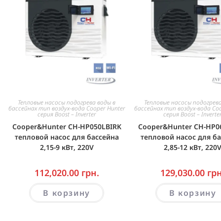
Тепловые насосы подогрева воды в
Тепловые насосы подогрева
бассейнах тип воздух-вода Cooper Hunter
бассейнах тип воздух-вода Co
серия Boost – Inverter
серия Boost – Inverte
Cooper&Hunter CH-HP050LBIRK
Cooper&Hunter CH-HP0
тепловой насос для бассейна
тепловой насос для б
2,15-9 кВт, 220V
2,85-12 кВт, 220
112,020.00
грн.
129,030.00
грн
В корзину
В корзину