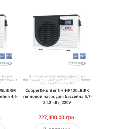
 воды в
Тепловые насосы подогрева воды в
oper Hunter
бассейнах тип воздух-вода Cooper Hunter
r
серия Boost – Inverter
95LBIRM
Cooper&Hunter CH-HP120LBIRK
ейна 4,6-
тепловой насос для бассейна 5,7-
24,2 кВт, 220V
.
227,400.00
грн.
В корзину