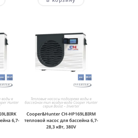
 воды в
Тепловые насосы подогрева воды в
oper Hunter
бассейнах тип воздух-вода Cooper Hunter
r
серия Boost – Inverter
69LBIRK
Cooper&Hunter CH-HP169LBIRM
ейна 6,7-
тепловой насос для бассейна 6,7-
28,3 кВт, 380V