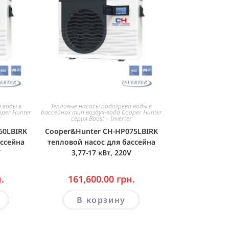
 воды в
Тепловые насосы подогрева воды в
oper Hunter
бассейнах тип воздух-вода Cooper Hunter
r
серия Boost – Inverter
60LBIRK
Cooper&Hunter CH-HP075LBIRK
ассейна
тепловой насос для бассейна
V
3,77-17 кВт, 220V
.
161,600.00
грн.
В корзину