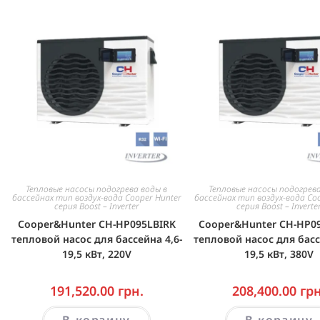
Тепловые насосы подогрева воды в
Тепловые насосы подогрева
бассейнах тип воздух-вода Cooper Hunter
бассейнах тип воздух-вода Co
серия Boost – Inverter
серия Boost – Inverte
Cooper&Hunter CH-HP095LBIRK
Cooper&Hunter CH-HP0
тепловой насос для бассейна 4,6-
тепловой насос для басс
19,5 кВт, 220V
19,5 кВт, 380V
191,520.00
грн.
208,400.00
грн
В корзину
В корзину